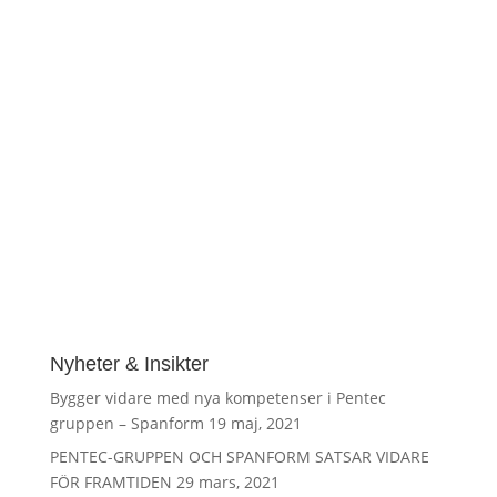
Som ett led i sin satsning mot att bli en av
Sveriges specialistleverantörer av
betongrelaterade tjänster och produkter tar
Pentec-gruppen och Spanform nu in Niklas
Jarhall som konstruktionschef. Niklas
kommer närmast från Looström och har
mångårig erfarenhet av...
Nyheter & Insikter
Bygger vidare med nya kompetenser i Pentec
gruppen – Spanform
19 maj, 2021
PENTEC-GRUPPEN OCH SPANFORM SATSAR VIDARE
FÖR FRAMTIDEN
29 mars, 2021