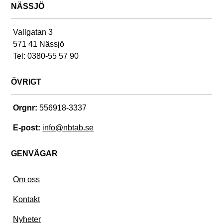
NÄSSJÖ
Vallgatan 3
571 41 Nässjö
Tel: 0380-55 57 90
ÖVRIGT
Orgnr:
556918-3337
E-post:
info@nbtab.se
GENVÄGAR
Om oss
Kontakt
Nyheter