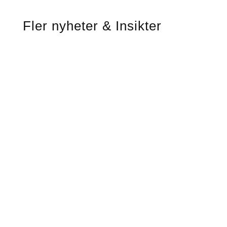
Fler nyheter & Insikter
Som ett led i sin satsning mot att bli en av