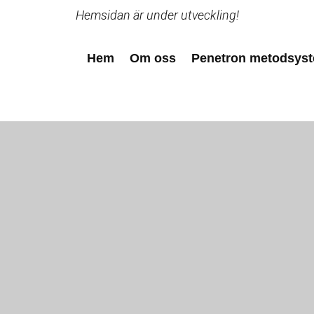
Hemsidan är under utveckling!
Hem
Om oss
Penetron metodsys
R