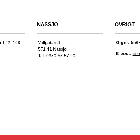
NÄSSJÖ
ÖVRIGT
ard 42, 169
Vallgatan 3
Orgnr:
556
571 41 Nässjö
E-post:
inf
Tel: 0380-55 57 90